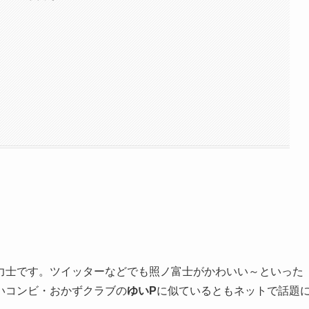
力士です。ツイッターなどでも照ノ富士がかわいい～といった
いコンビ・おかずクラブの
ゆいP
に似ているともネットで話題