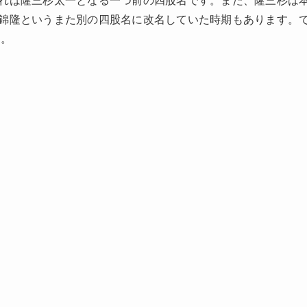
れは隆三杉太一となる一つ前の四股名です。また、隆三杉は
錦隆というまた別の四股名に改名していた時期もあります。
す。