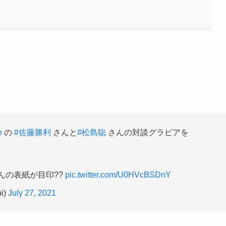
e
の
#佐藤勝利
さんと
#松島聡
さんの対談グラビアを
んの表紙が目印??
pic.twitter.com/U0HVcBSDnY
i)
July 27, 2021