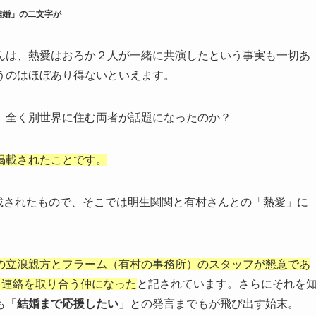
結婚」の二文字が
んは、熱愛はおろか２人が一緒に共演したという事実も一切あ
うのはほぼあり得ないといえます。
、全く別世界に住む両者が話題になったのか？
掲載されたことです。
掲載されたもので、そこでは明生関関と有村さんとの「熱愛」に
の立浪親方とフラーム（有村の事務所）のスタッフが懇意であ
、連絡を取り合う仲になった
と記されています。さらにそれを
も「
結婚まで応援したい
」との発言までもが飛び出す始末。