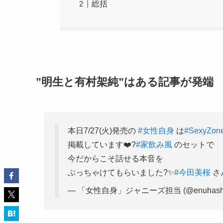
総括
”明生と有村架純”はある記事が発端
本日7/27(火)発売の
#女性自身
は
#SexyZon
掲載しています❤️?
#家飲み風
のセットで
今だからこそ話せる本音を
ぶっちゃけてもらいました?✨
#今田美桜
さ
— 「女性自身」ジャニーズ担当 (@enuhash