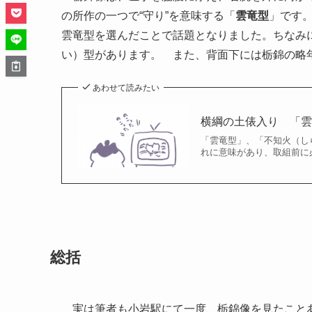
の所作の一つで“守り”を意味する「
雲竜型
」です
雲竜型を選んだことで話題となりました。ちなみに
い）型があります。 また、背面下には栃錦の略
あわせて読みたい
横綱の土俵入り 「
「雲竜型」、「不知火（し
れに意味があり、取組前に
総括
実は筆者も小岩駅にて一度、栃錦像を見たことあ