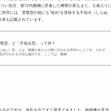
。つい先日、第72代横綱に昇進した稀勢の里もまた、土俵入り
所作には、雲竜型の他にも“攻め”を意味する不知火（しらぬ
年表も記載されています。
雲竜型」と「不知火型」って何？
らぬい）型」とは、横綱土俵入りの際に行われる所作のことです。それぞ
必ず行われる大切な儀式です。ここでは、横綱…
るのですが、改札を出てすぐ発見できました。栃錦像が見当