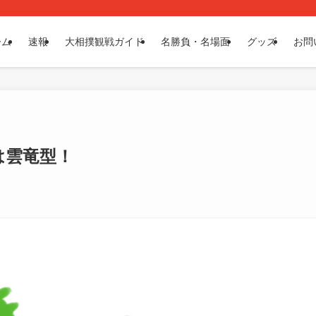
ーム
速報
大相撲観戦ガイド
名勝負・名場面
グッズ
お問
は雲竜型！