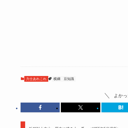
力士あれこれ
横綱
豆知識
よかっ