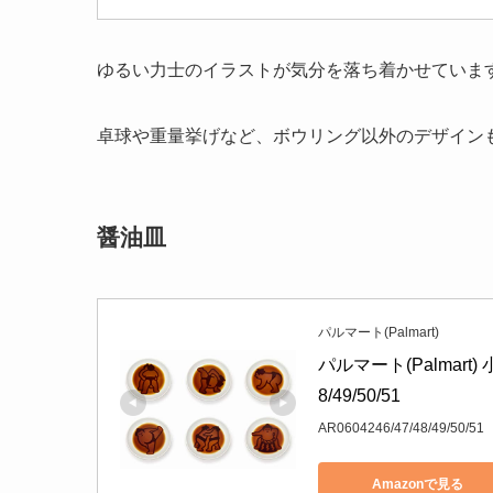
ゆるい力士のイラストが気分を落ち着かせていま
卓球や重量挙げなど、ボウリング以外のデザイン
醤油皿
パルマート(Palmart)
パルマート(Palmart) 
8/49/50/51
AR0604246/47/48/49/50/51
Amazonで見る