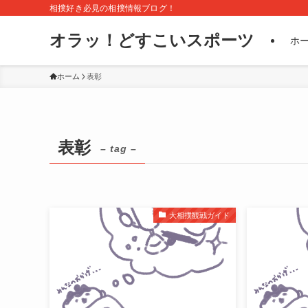
相撲好き必見の相撲情報ブログ！
オラッ！どすこいスポーツ
ホ
ホーム
表彰
表彰
– tag –
大相撲観戦ガイド