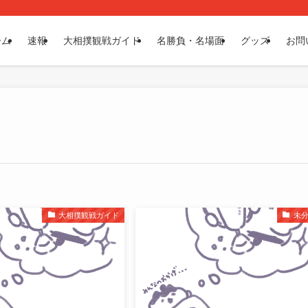
ーム
速報
大相撲観戦ガイド
名勝負・名場面
グッズ
お問
大相撲観戦ガイド
未