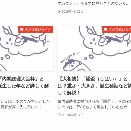
マカロン」。今までに見たことのないサ...
2019年4月22日
大相撲観戦ガイド
大相撲観戦ガ
「内閣総理大臣杯」と
【大相撲】「賜盃（しはい）」と
誕生した年など詳しく解
は？重さ・大きさ、誕生秘話など
しく解説！
といえば、あのでかでかとした
幕内優勝者に授与される「賜盃」。その表
賞杯が真っ先に目につく...
シーンは、TVでもよく流されているため...
2019年4月17日